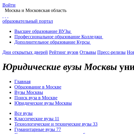
Войти
Москва
и Московская область
образовательный портал
Высшее
образование
ВУЗы
Профессиональное
образование
Колледжи
Дополнительное
образование
Курсы
Дни открытых дверей
Рейтинг вузов
Отзывы
Пресс-релизы
Но
Юридические вузы Москвы
уни
Главная
Образование в Москве
Вузы Москвы
Поиск вуза в Москве
Юридические вузы Москвы
Все вузы
Классические вузы
11
Технологические и технические вузы
33
Гуманитарные вузы
77