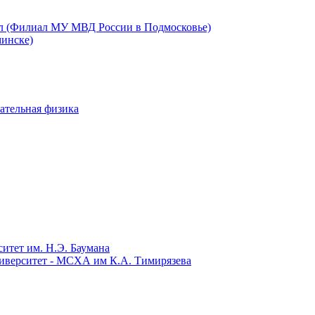
ал (Филиал МУ МВД России в Подмосковье)
инске)
ательная физика
итет им. Н.Э. Баумана
иверситет - МСХА им К.А. Тимирязева