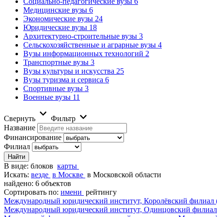
Социально-педагогические вузы
6
Медицинские вузы
6
Экономические вузы
24
Юридические вузы
18
Архитектурно-строительные вузы
3
Сельскохозяйственные и аграрные вузы
4
Вузы информационных технологий
2
Транспортные вузы
3
Вузы культуры и искусства
25
Вузы туризма и сервиса
6
Спортивные вузы
3
Военные вузы
11
Свернуть
Фильтр
Название
Финансирование
Филиал
В виде:
блоков
карты
Искать:
везде
в Москве
в Московской области
найдено: 6 объектов
Сортировать по:
имени
рейтингу
Международный юридический институт, Королёвский филиал 
Международный юридический институт, Одинцовский филиал