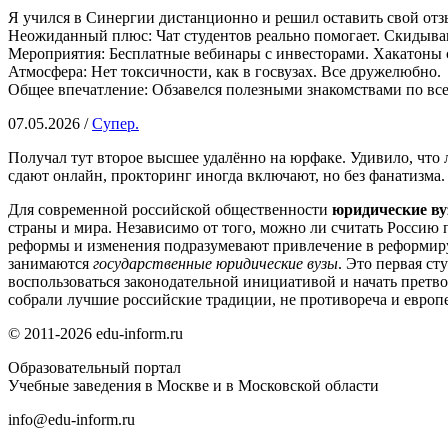
Я учился в Синергии дистанционно и решил оставить свой отз
Неожиданный плюс: Чат студентов реально помогает. Скидываю
Мероприятия: Бесплатные вебинары с инвесторами. Хакатоны 
Атмосфера: Нет токсичности, как в госвузах. Все дружелюбно.
Общее впечатление: Обзавелся полезными знакомствами по все
07.05.2026 /
Супер.
Получал тут второе высшее удалённо на юрфаке. Удивило, что 
сдают онлайн, прокторинг иногда включают, но без фанатизма. 
Для современной российской общественности
юридические в
страны и мира. Независимо от того, можно ли считать Россию 
реформы и изменения подразумевают привлечение в реформиру
занимаются
государственные юридические вузы
. Это первая с
воспользоваться законодательной инициативой и начать претв
собрали лучшие российские традиции, не противореча и евро
© 2011-2026 edu-inform.ru
Образовательный портал
Учебные заведения в Москве и в Московской области
info@edu-inform.ru