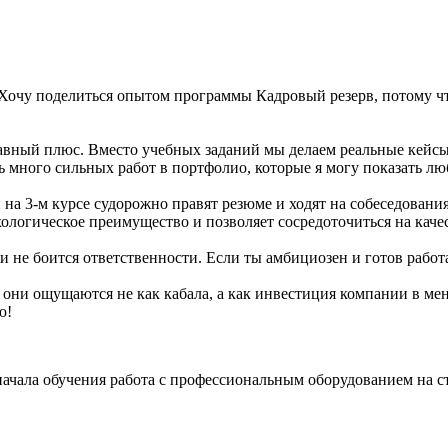
. Хочу поделиться опытом программы Кадровый резерв, потому чт
лавный плюс. Вместо учебных заданий мы делаем реальные кейсы
ть много сильных работ в портфолио, которые я могу показать лю
на 3-м курсе судорожно правят резюме и ходят на собеседования
хологическое преимущество и позволяет сосредоточиться на каче
и не боится ответственности. Если ты амбициозен и готов работ
о они ощущаются не как кабала, а как инвестиция компании в ме
ую!
чала обучения работа с профессиональным оборудованием на ст