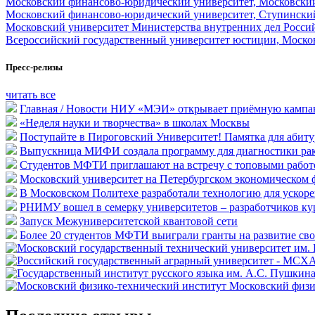
Московский финансово-юридический университет, Московски
Московский финансово-юридический университет, Ступински
Московский университет Министерства внутренних дел Росси
Всероссийский государственный университет юстиции, Моско
Пресс-релизы
читать все
Главная / Новости НИУ «МЭИ» открывает приёмную кампан
«Неделя науки и творчества» в школах Москвы
Поступайте в Пироговский Университет! Памятка для абит
Выпускница МИФИ создала программу для диагностики рак
Студентов МФТИ приглашают на встречу с топовыми рабо
Московский университет на Петербургском экономическом 
В Московском Политехе разработали технологию для ускоре
РНИМУ вошел в семерку университетов – разработчиков ку
Запуск Межуниверситетской квантовой сети
Более 20 студентов МФТИ выиграли гранты на развитие сво
Московский физи