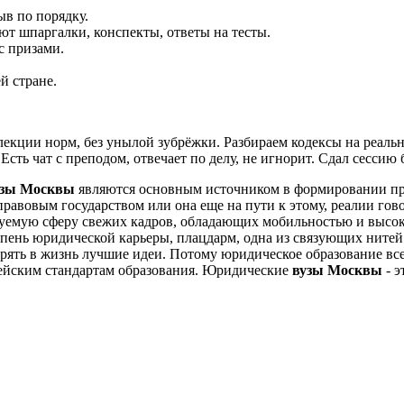
ыв по порядку.
т шпаргалки, конспекты, ответы на тесты.
с призами.
й стране.
лекции норм, без унылой зубрёжки. Разбираем кодексы на реальн
Есть чат с преподом, отвечает по делу, не игнорит. Сдал сессию
узы Москвы
являются основным источником в формировании пр
правовым государством или она еще на пути к этому, реалии гов
емую сферу свежих кадров, обладающих мобильностью и высоко
тупень юридической карьеры, плацдарм, одна из связующих ните
орять в жизнь лучшие идеи. Потому юридическое образование вс
пейским стандартам образования. Юридические
вузы Москвы
- э