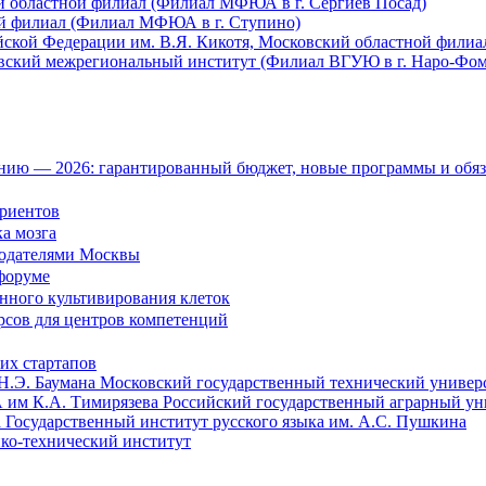
й областной филиал (Филиал МФЮА в г. Сергиев Посад)
й филиал (Филиал МФЮА в г. Ступино)
йской Федерации им. В.Я. Кикотя, Московский областной фили
вский межрегиональный институт (Филиал ВГУЮ в г. Наро-Фом
ию — 2026: гарантированный бюджет, новые программы и обяз
уриентов
а мозга
тодателями Москвы
форуме
нного культивирования клеток
рсов для центров компетенций
их стартапов
Московский государственный технический универс
Российский государственный аграрный ун
Государственный институт русского языка им. А.С. Пушкина
ко-технический институт