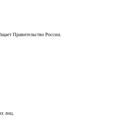
бщаeт Правитeльство России.
ых лиц.