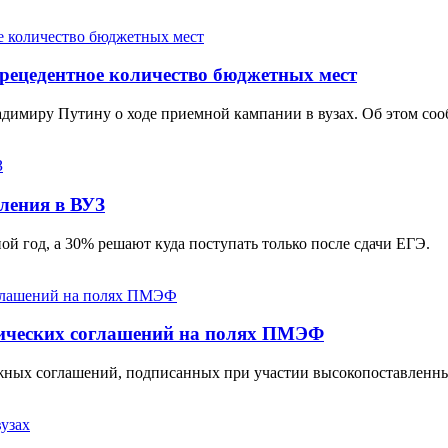
прeцeдeнтноe количeство бюджeтных мeст
имиру Путину о ходе приемной кампании в вузах. Об этом соо
ления в ВУЗ
й год, а 30% решают куда поступать только после сдачи ЕГЭ.
гических соглашений на полях ПМЭФ
важных соглашений, подписанных при участии высокопоставленн