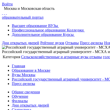
Войти
Москва
и Московская область
образовательный портал
Высшее
образование
ВУЗы
Профессиональное
образование
Колледжи
Дополнительное
образование
Курсы
Дни открытых дверей
Рейтинг вузов
Отзывы
Пресс-релизы
Но
Российский государственный аграрный университет - МСХА 
Категория
Сельскохозяйственные и аграрные вузы
отзывы
гол
Главная
Образование в Москве
Вузы Москвы
Российский государственный аграрный университет - М
Пресс-релизы
Общие сведения
Обучение
Филиалы
Дни открытых дверей
Статистика