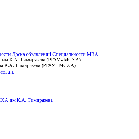
вости
Доска объявлений
Специальности
MBA
им К.А. Тимирязева (РГАУ - МСХА)
осовать
СХА им К.А. Тимирязева