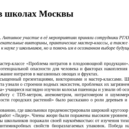
 в школах Москвы
». Активное участие в её мероприятиях приняли сотрудники РГА
лекательные викторины, практические мастер-классы, а также 
к науке у школьников, но и помочь им в осознанном выборе буд
астер-классе «Проблема нитратов в плодоовощной продукции».
отенциальной опасности для человека и факторах накопления в
ржание нитратов в магазинных овощах и фруктах.
насыщенный презентациями, викторинами и мастер-классами. 
бята узнали о строении водных экосистем, проблемах их загрязн
еба» учащиеся наглядно изучили колосья пшеницы и узнали об о
аботу с TDS-метром, анемометром, нитратомером и шумомеро
ности городских растений» было рассказано о роли деревьев и
ованию, где школьники продемонстрировали широкий кругозор 
х работ «Лидер». Члены жюри были поражены высоким уровнем 
ты школьников поражали своей наукоёмкостью: от изучения тих
антимикробных свойств биоразлагаемых упаковок. Победа н