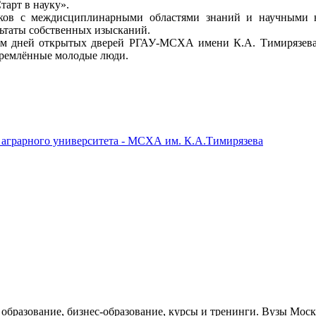
тарт в науку».
иков с междисциплинарными областями знаний и научными 
льтаты собственных изысканий.
ием дней открытых дверей РГАУ-МСХА имени К.А. Тимирязева,
тремлённые молодые люди.
 аграрного университета - МСХА им. К.А.Тимирязева
е образование, бизнес-образование, курсы и тренинги. Вузы Мо