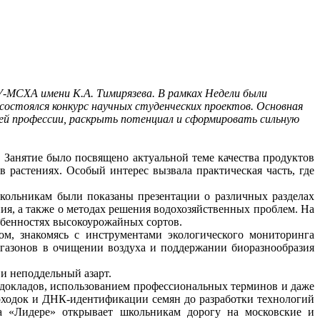
У-МСХА имени К.А. Тимирязева. В рамках Недели были
состоялся конкурс научных студенческих проектов. Основная
ущей профессии, раскрыть потенциал и сформировать сильную
 Занятие было посвящено актуальной теме качества продуктов
 растениях. Особый интерес вызвала практическая часть, где
Школьникам были показаны презентации о различных разделах
ения, а также о методах решения водохозяйственных проблем. На
собенностях высокоурожайных сортов.
м, знакомясь с инструментами экологического мониторинга
 газонов в очищении воздуха и поддержании биоразнообразия
и неподдельный азарт.
докладов, использованием профессиональных терминов и даже
оходок и ДНК-идентификации семян до разработки технологий
а «Лидере» открывает школьникам дорогу на московские и