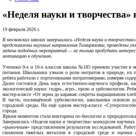
«Неделя науки и творчества»
19 февраля 2026 г.
В московских школах завершилась «Неделя науки и творчества
представлены научные направления Тимирязевки, проведены ув
задача подобных мероприятий — не только пробудить интерес 
мотивацию к обучению.
Ученики 9-х и 10-х классов школы №185 приняли участие в м
питания. Школьники узнали о роли нитратов в природе, их п
ребята работали с портативными нитратомерами, измеряя соде
Далее состоялся День наук естественно-научного профиля, 
экологической науки: гидро-, агро-, пром- и урбоэкологии. Ре
мастер-классе «От зерна до каравая: секреты выращивания хл
В части, посвящённой урбоэкологии, школьники освоили р
городской среды. На ещё одном мастер-классе «Суперспособ
города.
Ярким моментом стала викторина по биологии и природопольз
Завершилась «Неделя науки и творчества» конкурсом научны
«рыночным» представлением результатов исследований. Рабо
снижения тяжёлых металлов в городской среде и оценки 