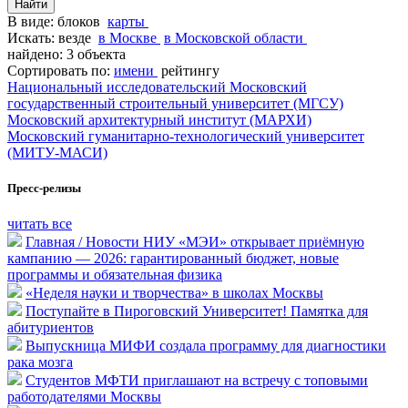
В виде:
блоков
карты
Искать:
везде
в Москве
в Московской области
найдено: 3 объекта
Сортировать по:
имени
рейтингу
Национальный исследовательский Московский
государственный строительный университет (МГСУ)
Московский архитектурный институт (МАРХИ)
Московский гуманитарно-технологический университет
(МИТУ-МАСИ)
Пресс-релизы
читать все
Главная / Новости НИУ «МЭИ» открывает приёмную
кампанию — 2026: гарантированный бюджет, новые
программы и обязательная физика
«Неделя науки и творчества» в школах Москвы
Поступайте в Пироговский Университет! Памятка для
абитуриентов
Выпускница МИФИ создала программу для диагностики
рака мозга
Студентов МФТИ приглашают на встречу с топовыми
работодателями Москвы