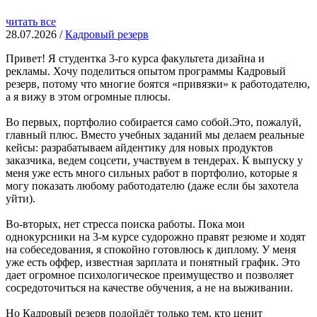
читать все
28.07.2026 /
Кадровый резерв
Привет! Я студентка 3-го курса факультета дизайна и
рекламы. Хочу поделиться опытом программы Кадровый
резерв, потому что многие боятся «привязки» к работодателю,
а я вижу в этом огромные плюсы.
Во первых, портфолио собирается само собой.Это, пожалуй,
главный плюс. Вместо учебных заданий мы делаем реальные
кейсы: разрабатываем айдентику для новых продуктов
заказчика, ведем соцсети, участвуем в тендерах. К выпуску у
меня уже есть много сильных работ в портфолио, которые я
могу показать любому работодателю (даже если бы захотела
уйти).
Во-вторых, нет стресса поиска работы. Пока мои
однокурсники на 3-м курсе судорожно правят резюме и ходят
на собеседования, я спокойно готовлюсь к диплому. У меня
уже есть оффер, известная зарплата и понятный график. Это
дает огромное психологическое преимущество и позволяет
сосредоточиться на качестве обучения, а не на выживании.
Но Кадровый резерв подойдёт только тем, кто ценит