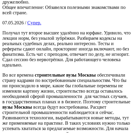
дружелюбно.
Общее впечатление: Обзавелся полезными знакомствами по
всей стране.
07.05.2026 /
Супер.
Получал тут второе высшее удалённо на юрфаке. Удивило, что
лекции норм, без унылой зубрёжки. Разбираем кодексы на
реальных судебных делах, реально интересно. Тесты и
рефераты сдают онлайн, прокторинг иногда включают, но без
фанатизма. Есть чат с преподом, отвечает по делу, не игнорит.
Сдал сессию без нервотрёпки. Для работающего человека
идеально.
Во все времена
строительные вузы Москвы
обеспечивали
страну кадрами по востребованным специальностям. Что бы
ни происходило в мире, какие бы глобальные перемены не
изменяли картину жизни, строительство всегда оставалось
необходимой сферой промышленности для частных случаев,
в государственных планах и в бизнесе. Поэтому строительные
вузы Москвы
всегда будут востребованы. Расцвет
строительной промышленности наблюдается и сейчас.
Развиваются технологии, вырабатываются новые методы, тут
же применяемые на практике. В таких условиях нужно только
успевать хвататься за предлагаемые возможности. Для начала