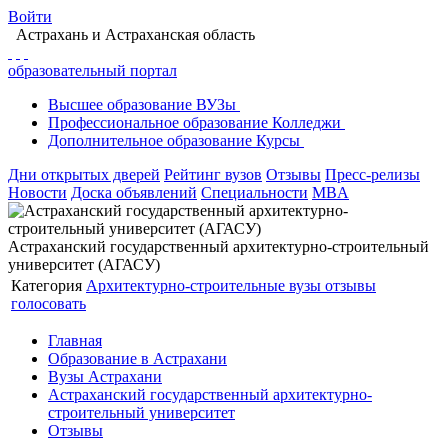
Войти
Астрахань
и Астраханская область
образовательный портал
Высшее
образование
ВУЗы
Профессиональное
образование
Колледжи
Дополнительное
образование
Курсы
Дни открытых дверей
Рейтинг вузов
Отзывы
Пресс-релизы
Новости
Доска объявлений
Специальности
MBA
Астраханский государственный архитектурно-строительный
университет (АГАСУ)
Категория
Архитектурно-строительные вузы
отзывы
голосовать
Главная
Образование в Астрахани
Вузы Астрахани
Астраханский государственный архитектурно-
строительный университет
Отзывы