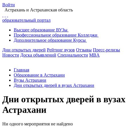
Войти
Астрахань
и Астраханская область
образовательный портал
Высшее
образование
ВУЗы
Профессиональное
образование
Колледжи
Дополнительное
образование
Курсы
Дни открытых дверей
Рейтинг вузов
Отзывы
Пресс-релизы
Новости
Доска объявлений
Специальности
MBA
Главная
Образование в Астрахани
Вузы Астрахани
Дни открытых дверей в вузах Астрахани
Дни открытых дверей в вузах
Астрахани
Ни одного мероприятия не найдено