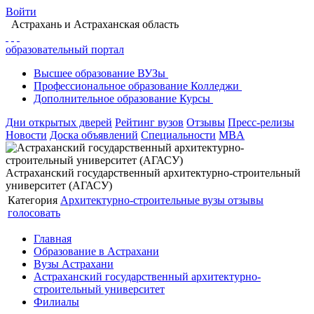
Войти
Астрахань
и Астраханская область
образовательный портал
Высшее
образование
ВУЗы
Профессиональное
образование
Колледжи
Дополнительное
образование
Курсы
Дни открытых дверей
Рейтинг вузов
Отзывы
Пресс-релизы
Новости
Доска объявлений
Специальности
MBA
Астраханский государственный архитектурно-строительный
университет (АГАСУ)
Категория
Архитектурно-строительные вузы
отзывы
голосовать
Главная
Образование в Астрахани
Вузы Астрахани
Астраханский государственный архитектурно-
строительный университет
Филиалы