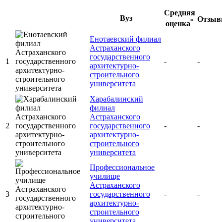
Средняя
Вуз
Отзы
*
оценка
Енотаевский филиал
Астраханского
государственного
1
-
-
архитектурно-
строительного
университета
Харабалинский
филиал
Астраханского
2
государственного
-
-
архитектурно-
строительного
университета
Профессиональное
училище
Астраханского
3
государственного
-
-
архитектурно-
строительного
университета