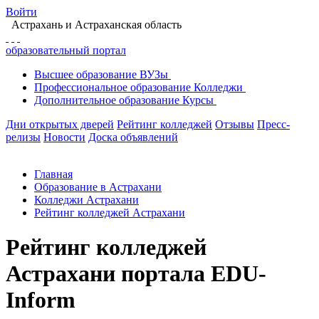
Войти
Астрахань
и Астраханская область
образовательный портал
Высшее
образование
ВУЗы
Профессиональное
образование
Колледжи
Дополнительное
образование
Курсы
Дни открытых дверей
Рейтинг колледжей
Отзывы
Пресс-
релизы
Новости
Доска объявлений
Главная
Образование в Астрахани
Колледжи Астрахани
Рейтинг колледжей Астрахани
Рейтинг колледжей
Астрахани портала EDU-
Inform