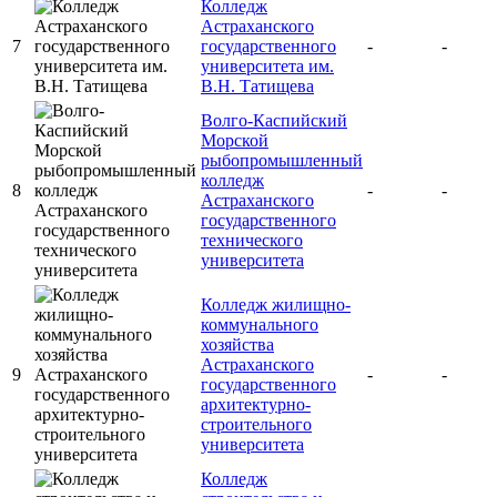
Колледж
Астраханского
7
государственного
-
-
университета им.
В.Н. Татищева
Волго-Каспийский
Морской
рыбопромышленный
колледж
8
-
-
Астраханского
государственного
технического
университета
Колледж жилищно-
коммунального
хозяйства
Астраханского
9
-
-
государственного
архитектурно-
строительного
университета
Колледж