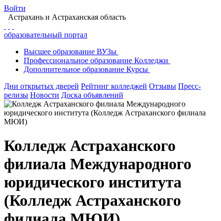
Войти
Астрахань
и Астраханская область
образовательный портал
Высшее
образование
ВУЗы
Профессиональное
образование
Колледжи
Дополнительное
образование
Курсы
Дни открытых дверей
Рейтинг колледжей
Отзывы
Пресс-
релизы
Новости
Доска объявлений
Колледж Астраханского
филиала Международного
юридического института
(Колледж Астраханского
филиала МЮИ)