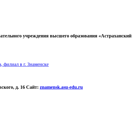
ательного учреждения высшего образования «Астраханский г
 филиал в г. Знаменске
ского, д. 16
Сайт:
znamensk.asu-edu.ru