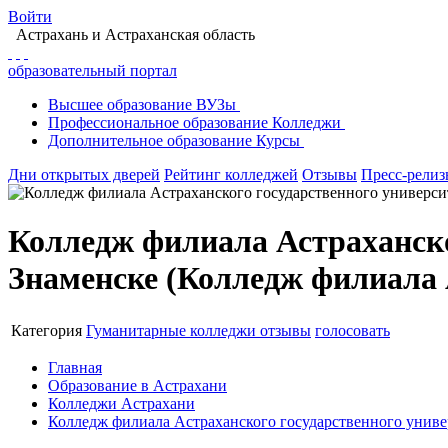
Войти
Астрахань
и Астраханская область
образовательный портал
Высшее
образование
ВУЗы
Профессиональное
образование
Колледжи
Дополнительное
образование
Курсы
Дни открытых дверей
Рейтинг колледжей
Отзывы
Пресс-рели
Колледж филиала Астраханског
Знаменске (Колледж филиала 
Категория
Гуманитарные колледжи
отзывы
голосовать
Главная
Образование в Астрахани
Колледжи Астрахани
Колледж филиала Астраханского государственного универ