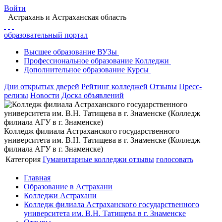
Войти
Астрахань
и Астраханская область
образовательный портал
Высшее
образование
ВУЗы
Профессиональное
образование
Колледжи
Дополнительное
образование
Курсы
Дни открытых дверей
Рейтинг колледжей
Отзывы
Пресс-
релизы
Новости
Доска объявлений
Колледж филиала Астраханского государственного
университета им. В.Н. Татищева в г. Знаменске (Колледж
филиала АГУ в г. Знаменске)
Категория
Гуманитарные колледжи
отзывы
голосовать
Главная
Образование в Астрахани
Колледжи Астрахани
Колледж филиала Астраханского государственного
университета им. В.Н. Татищева в г. Знаменске