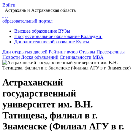
Войти
Астрахань
и Астраханская область
образовательный портал
Высшее
образование
ВУЗы
Профессиональное
образование
Колледжи
Дополнительное
образование
Курсы
Дни открытых дверей
Рейтинг вузов
Отзывы
Пресс-релизы
Новости
Доска объявлений
Специальности
MBA
Астраханский
государственный
университет им. В.Н.
Татищева, филиал в г.
Знаменске (Филиал АГУ в г.