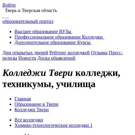
Войти
Тверь
и Тверская область
образовательный портал
Высшее
образование
ВУЗы
Профессиональное
образование
Колледжи
Дополнительное
образование
Курсы
Дни открытых дверей
Рейтинг колледжей
Отзывы
Пресс-
релизы
Новости
Доска объявлений
Колледжи Твери
колледжи,
техникумы, училища
Главная
Образование в Твери
Колледжи Твери
Все колледжи
Химико-технологические колледжи
1