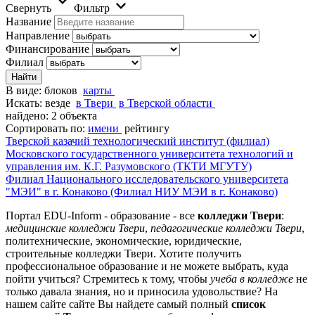
Свернуть
Фильтр
Название
Направление
Финансирование
Филиал
В виде:
блоков
карты
Искать:
везде
в Твери
в Тверской области
найдено: 2 объекта
Сортировать по:
имени
рейтингу
Тверской казачий технологический институт (филиал)
Московского государственного университета технологий и
управления им. К.Г. Разумовского (ТКТИ МГУТУ)
Филиал Национального исследовательского университета
"МЭИ" в г. Конаково (Филиал НИУ МЭИ в г. Конаково)
Портал EDU-Inform - образование - все
колледжи Твери
:
медицинские колледжи Твери
,
педагогические колледжи Твери
,
политехнические, экономические, юридические,
строительные колледжи Твери. Хотите получить
профессиональное образование и не можете выбрать, куда
пойти учиться? Стремитесь к тому, чтобы
учеба в колледже
не
только давала знания, но и приносила удовольствие? На
нашем сайте сайте Вы найдете самый полный
список