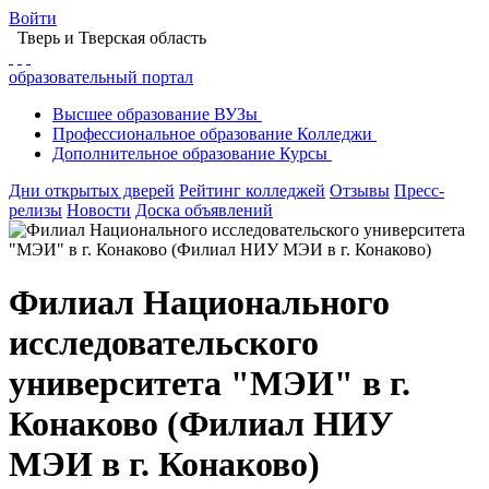
Войти
Тверь
и Тверская область
образовательный портал
Высшее
образование
ВУЗы
Профессиональное
образование
Колледжи
Дополнительное
образование
Курсы
Дни открытых дверей
Рейтинг колледжей
Отзывы
Пресс-
релизы
Новости
Доска объявлений
Филиал Национального
исследовательского
университета "МЭИ" в г.
Конаково (Филиал НИУ
МЭИ в г. Конаково)