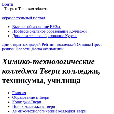
Войти
Тверь
и Тверская область
образовательный портал
Высшее
образование
ВУЗы
Профессиональное
образование
Колледжи
Дополнительное
образование
Курсы
Дни открытых дверей
Рейтинг колледжей
Отзывы
Пресс-
релизы
Новости
Доска объявлений
Химико-технологические
колледжи Твери
колледжи,
техникумы, училища
Главная
Образование в Твери
Колледжи Твери
Поиск колледжа в Твери
Химико-технологические колледжи Твери