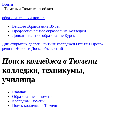
Войти
Тюмень
и Тюменская область
образовательный портал
Высшее
образование
ВУЗы
Профессиональное
образование
Колледжи
Дополнительное
образование
Курсы
Дни открытых дверей
Рейтинг колледжей
Отзывы
Пресс-
релизы
Новости
Доска объявлений
Поиск колледжа в Тюмени
колледжи, техникумы,
училища
Главная
Образование в Тюмени
Колледжи Тюмени
Поиск колледжа в Тюмени