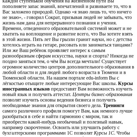
каждой ступенькой обучения на жизненном пути Вы
пополняете запас знаний, впечатлений и развиваете то, что в
Вас заложено природой. Однако «я знаю лишь то, что ничего
не знаю», - говорил Сократ, призывая людей не забывать, что
жизнь нам дана для непрерывного познания и учения.
Времени, отведенного образовательной системой может и не
хватить на воплощение и развитие всего, что Вы хотите взять
в этой жизни. Пять лет Вы грызли гранит науки, но с детства
хотелось играть на гитаре, рисовать или заниматься танцами?
Или же Ваш ребёнок проявляет интерес к самым
разнообразным сферам искусства, науки и спорта? Никогда не
поздно заняться тем, о чём Вы всегда мечтали! Существует
огромное количество центров дополнительного образования в
любой области и для людей любого возраста в Тюмени и в
Тюменской области. На нашем портале edu-inform Вы с
лёгкостью отыщите любые интересующие Вас школы.
Курсы
иностранных языков
предоставят Вам возможность изучить
новый язык и получить аттестат.
Центры бизнес-образования
позволят изучить основы ведения бизнеса и получить
необходимые знания для открытия своего дела.
Тренинги
самого различного профиля помогут Вам, как немного лучше
разобраться в себе и найти гармонию с миром, так и
приобрести какой-нибудь необычный и полезный навык,
например скорочтение. Освоить или улучшить работу с
бухгалтерскими программами 1С позволят
Курсы 1С
. Чтобы