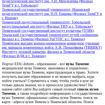
педагогический институт им. Д.И. Менделеева (Филиал
ТюмГУ в г. Тобольске)
Тюменский государственный университет, Ишимский
педагогический институт им. П.П. Ершова (Филиал ТюмГУ в
г. Ишиме)
Тюменский индустриальный университет, Тобольский
индустриальный институт (Филиал ТИУ в г. Тобольске)
Тюменский государственный институт культуры (ТГИК)
Уральский государственный университет путей сообщения,
филиал в г. Тюмени (Филиал УрГУПС в г. Тюмени)
Тюменское высшее военно-инженерное командное училище
им. маршала инженерных войск А.И. Прошлякова (ТВВИКУ)
Институт деловой карьеры, филиал в Тюменской области
(Филиал ИДК в г. Тюмени)
Портал EDU-Inform - образование - все
вузы Тюмени
:
медицинские вузы Тюмени, экономика и управление,
технические вузы Тюмени, юриспруденция и право. Хотите
получить высшее образование и не можете выбрать, куда
пойти учиться? Стремитесь к тому, чтобы
учеба в вузе
не
только давала знания, но и приносила удовольствие? На
нашем сайте сайте Вы найдете самый полный
список вузов
Тюмени
, а также подробную информацию о государственных
вузах Тюмени:
официальные сайты вузов Тюмени
, поиск на
карте -
адреса вузов Тюмени и Тюменской области
. Поиск