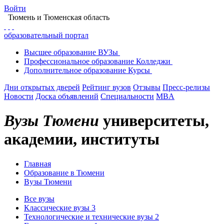
Войти
Тюмень
и Тюменская область
образовательный портал
Высшее
образование
ВУЗы
Профессиональное
образование
Колледжи
Дополнительное
образование
Курсы
Дни открытых дверей
Рейтинг вузов
Отзывы
Пресс-релизы
Новости
Доска объявлений
Специальности
MBA
Вузы Тюмени
университеты,
академии, институты
Главная
Образование в Тюмени
Вузы Тюмени
Все вузы
Классические вузы
3
Технологические и технические вузы
2