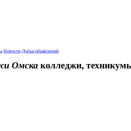
зы
Новости
Доска объявлений
жи Омска
колледжи, техникум