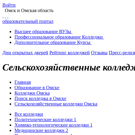
Войти
Омск
и Омская область
образовательный портал
Высшее
образование
ВУЗы
Профессиональное
образование
Колледжи
Дополнительное
образование
Курсы
Дни открытых дверей
Рейтинг колледжей
Отзывы
Пресс-рели
Сельскохозяйственные коллед
Главная
Образование в Омске
Колледжи Омска
Поиск колледжа в Омске
Сельскохозяйственные колледжи Омска
Все колледжи
Политехнические колледжи
1
Химико-технологические колледжи
1
Медицинские колледжи
2