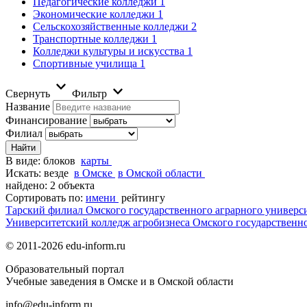
Педагогические колледжи
1
Экономические колледжи
1
Сельскохозяйственные колледжи
2
Транспортные колледжи
1
Колледжи культуры и искусства
1
Спортивные училища
1
Свернуть
Фильтр
Название
Финансирование
Филиал
В виде:
блоков
карты
Искать:
везде
в Омске
в Омской области
найдено: 2 объекта
Сортировать по:
имени
рейтингу
Тарский филиал Омского государственного аграрного универси
Университетский колледж агробизнеса Омского государственн
© 2011-2026 edu-inform.ru
Образовательный портал
Учебные заведения в Омске и в Омской области
info@edu-inform.ru