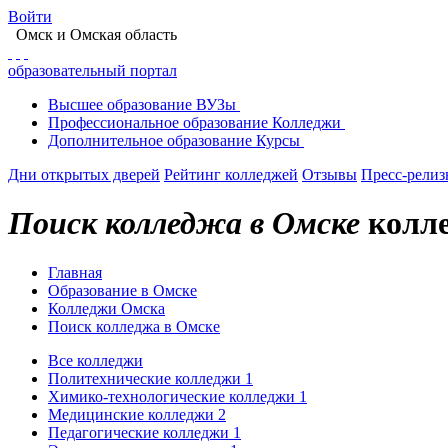
Войти
Омск
и Омская область
образовательный портал
Высшее
образование
ВУЗы
Профессиональное
образование
Колледжи
Дополнительное
образование
Курсы
Дни открытых дверей
Рейтинг колледжей
Отзывы
Пресс-рели
Поиск колледжа в Омске
колле
Главная
Образование в Омске
Колледжи Омска
Поиск колледжа в Омске
Все колледжи
Политехнические колледжи
1
Химико-технологические колледжи
1
Медицинские колледжи
2
Педагогические колледжи
1