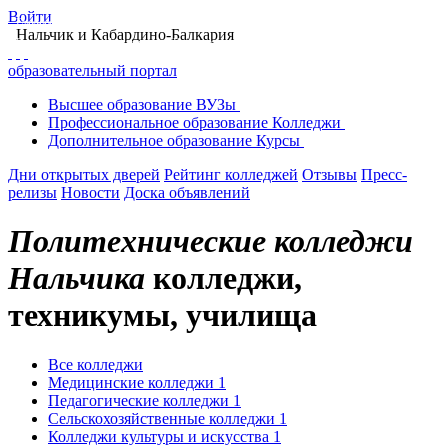
Войти
Главная
Образование в Нальчике
Колледжи Нальчика
Нальчик
и Кабардино-Балкария
Поиск колледжа в Нальчике
Политехнические колледжи Нальчика
образовательный портал
Высшее
образование
ВУЗы
Профессиональное
образование
Колледжи
Дополнительное
образование
Курсы
Дни открытых дверей
Рейтинг колледжей
Отзывы
Пресс-
релизы
Новости
Доска объявлений
Политехнические колледжи
Нальчика
колледжи,
техникумы, училища
Все колледжи
Медицинские колледжи
1
Педагогические колледжи
1
Сельскохозяйственные колледжи
1
Колледжи культуры и искусства
1