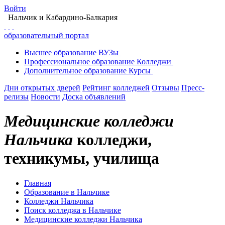
Войти
Нальчик
и Кабардино-Балкария
образовательный портал
Высшее
образование
ВУЗы
Профессиональное
образование
Колледжи
Дополнительное
образование
Курсы
Дни открытых дверей
Рейтинг колледжей
Отзывы
Пресс-
релизы
Новости
Доска объявлений
Медицинские колледжи
Нальчика
колледжи,
техникумы, училища
Главная
Образование в Нальчике
Колледжи Нальчика
Поиск колледжа в Нальчике
Медицинские колледжи Нальчика