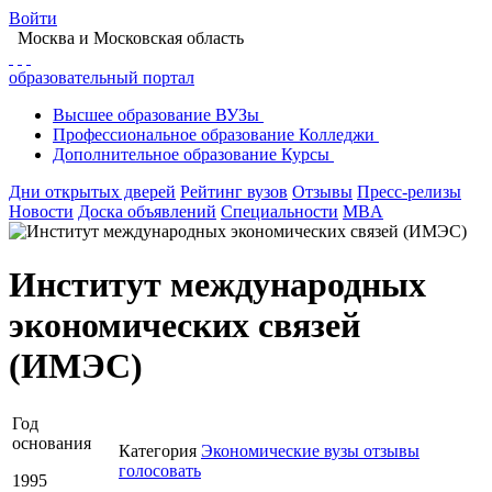
Войти
Москва
и Московская область
образовательный портал
Высшее
образование
ВУЗы
Профессиональное
образование
Колледжи
Дополнительное
образование
Курсы
Дни открытых дверей
Рейтинг вузов
Отзывы
Пресс-релизы
Новости
Доска объявлений
Специальности
MBA
Институт международных
экономических связей
(ИМЭС)
Год
основания
Категория
Экономические вузы
отзывы
голосовать
1995