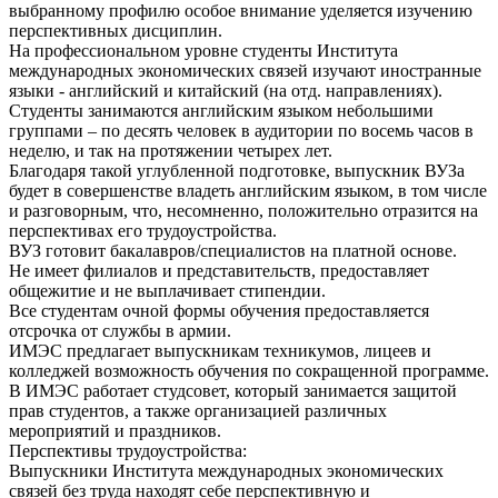
выбранному профилю особое внимание уделяется изучению
перспективных дисциплин.
На профессиональном уровне студенты Института
международных экономических связей изучают иностранные
языки - английский и китайский (на отд. направлениях).
Студенты занимаются английским языком небольшими
группами – по десять человек в аудитории по восемь часов в
неделю, и так на протяжении четырех лет.
Благодаря такой углубленной подготовке, выпускник ВУЗа
будет в совершенстве владеть английским языком, в том числе
и разговорным, что, несомненно, положительно отразится на
перспективах его трудоустройства.
ВУЗ готовит бакалавров/специалистов на платной основе.
Не имеет филиалов и представительств, предоставляет
общежитие и не выплачивает стипендии.
Все студентам очной формы обучения предоставляется
отсрочка от службы в армии.
ИМЭС предлагает выпускникам техникумов, лицеев и
колледжей возможность обучения по сокращенной программе.
В ИМЭС работает студсовет, который занимается защитой
прав студентов, а также организацией различных
мероприятий и праздников.
Перспективы трудоустройства:
Выпускники Института международных экономических
связей без труда находят себе перспективную и