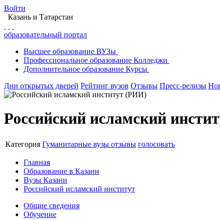
Войти
Казань
и Татарстан
образовательный портал
Высшее
образование
ВУЗы
Профессиональное
образование
Колледжи
Дополнительное
образование
Курсы
Дни открытых дверей
Рейтинг вузов
Отзывы
Пресс-релизы
Но
Российский исламский инсти
Категория
Гуманитарные вузы
отзывы
голосовать
Главная
Образование в Казани
Вузы Казани
Российский исламский институт
Общие сведения
Обучение