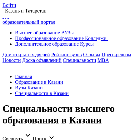
Войти
Казань
и Татарстан
образовательный портал
Высшее
образование
ВУЗы
Профессиональное
образование
Колледжи
Дополнительное
образование
Курсы
Дни открытых дверей
Рейтинг вузов
Отзывы
Пресс-релизы
Новости
Доска объявлений
Специальности
MBA
Главная
Образование в Казани
Вузы Казани
Специальности в Казани
Специальности высшего
образования в Казани
Свернуть
Поиск