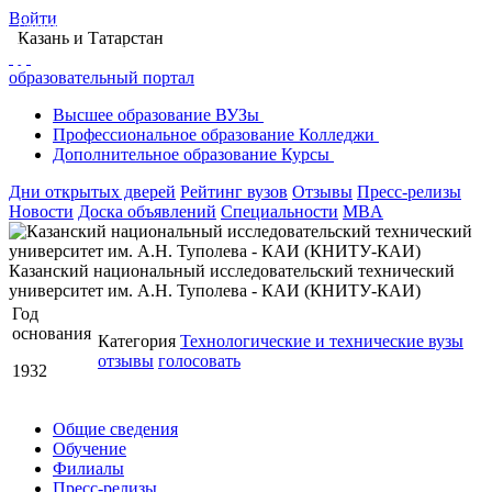
Войти
Главная
Образование в Казани
Вузы Казани
Казань
и Татарстан
Казанский национальный исследовательский технический университет им. А.Н.
Туполева - КАИ
образовательный портал
Обучение
Высшее
образование
ВУЗы
Профессиональное
образование
Колледжи
Дополнительное
образование
Курсы
Дни открытых дверей
Рейтинг вузов
Отзывы
Пресс-релизы
Новости
Доска объявлений
Специальности
MBA
Казанский национальный исследовательский технический
университет им. А.Н. Туполева - КАИ (КНИТУ-КАИ)
Год
основания
Категория
Технологические и технические вузы
отзывы
голосовать
1932
Общие сведения
Обучение
Филиалы
Пресс-релизы