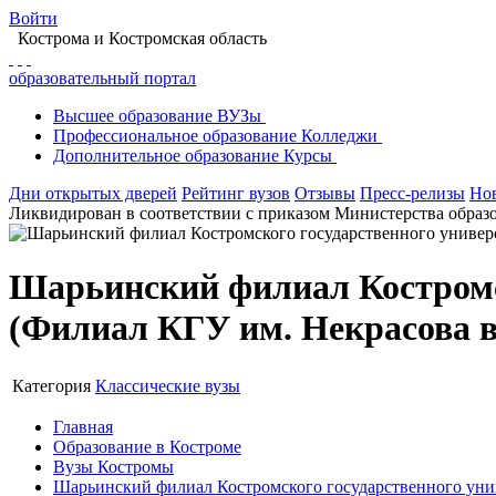
Войти
Кострома
и Костромская область
образовательный портал
Высшее
образование
ВУЗы
Профессиональное
образование
Колледжи
Дополнительное
образование
Курсы
Дни открытых дверей
Рейтинг вузов
Отзывы
Пресс-релизы
Но
Ликвидирован в соответствии с приказом Министерства образо
Шарьинский филиал Костромск
(Филиал КГУ им. Некрасова в
Категория
Классические вузы
Главная
Образование в Костроме
Вузы Костромы
Шарьинский филиал Костромского государственного унив