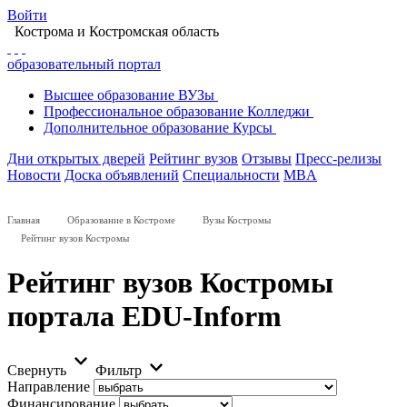
Войти
Кострома
и Костромская область
образовательный портал
Высшее
образование
ВУЗы
Профессиональное
образование
Колледжи
Дополнительное
образование
Курсы
Дни открытых дверей
Рейтинг вузов
Отзывы
Пресс-релизы
Новости
Доска объявлений
Специальности
MBA
Главная
Образование в Костроме
Вузы Костромы
Рейтинг вузов Костромы
Рейтинг вузов Костромы
портала EDU-Inform
Свернуть
Фильтр
Направление
Финансирование