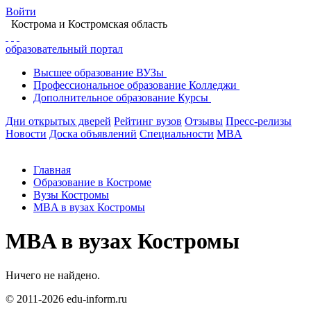
Войти
Кострома
и Костромская область
образовательный портал
Высшее
образование
ВУЗы
Профессиональное
образование
Колледжи
Дополнительное
образование
Курсы
Дни открытых дверей
Рейтинг вузов
Отзывы
Пресс-релизы
Новости
Доска объявлений
Специальности
MBA
Главная
Образование в Костроме
Вузы Костромы
MBA в вузах Костромы
MBA в вузах Костромы
Ничего не найдено.
© 2011-2026 edu-inform.ru