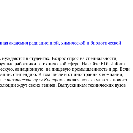
ная академия радиационной, химической и биологической
и, нуждаются в студентах. Возрос спрос на специальности,
чные работники в технической сфере. На сайте EDU-inform
ическую, авиационную, на пищевую промышленность и др. Если
изации, стипендию. В том числе и от иностранных компаний,
орые
технические вузы Костромы
включают факультеты нового
волюции ждут своих гениев. Выпускникам технических вузов