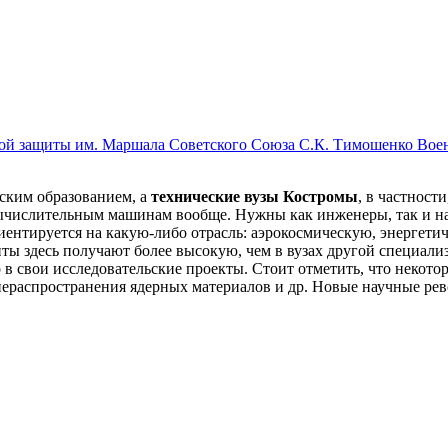
Воен
ским образованием, а
технические вузы Костромы
, в частност
ычислительным машинам вообще. Нужны как инженеры, так и нау
риентируется на какую-либо отрасль: аэрокосмическую, энергет
енты здесь получают более высокую, чем в вузах другой специал
в свои исследовательские проекты. Стоит отметить, что некот
нераспространения ядерных материалов и др. Новые научные ре