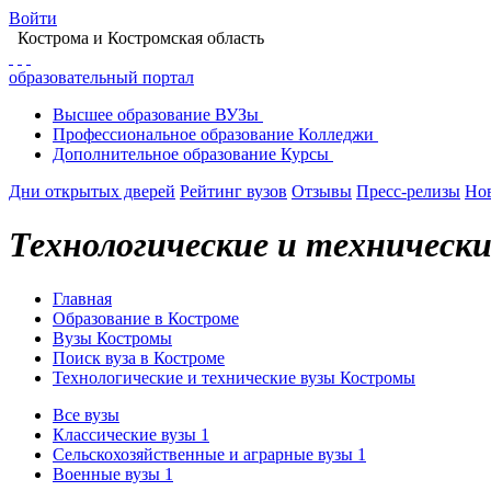
Войти
Кострома
и Костромская область
образовательный портал
Высшее
образование
ВУЗы
Профессиональное
образование
Колледжи
Дополнительное
образование
Курсы
Дни открытых дверей
Рейтинг вузов
Отзывы
Пресс-релизы
Но
Технологические и техническ
Главная
Образование в Костроме
Вузы Костромы
Поиск вуза в Костроме
Технологические и технические вузы Костромы
Все вузы
Классические вузы
1
Сельскохозяйственные и аграрные вузы
1
Военные вузы
1