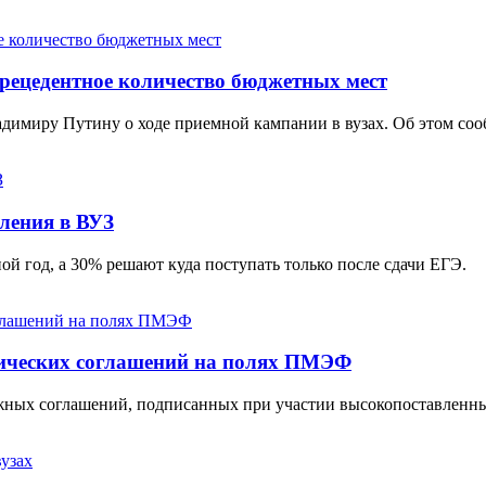
прeцeдeнтноe количeство бюджeтных мeст
имиру Путину о ходе приемной кампании в вузах. Об этом соо
ления в ВУЗ
й год, а 30% решают куда поступать только после сдачи ЕГЭ.
гических соглашений на полях ПМЭФ
важных соглашений, подписанных при участии высокопоставленн