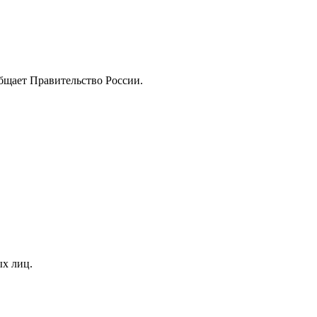
бщаeт Правитeльство России.
ых лиц.