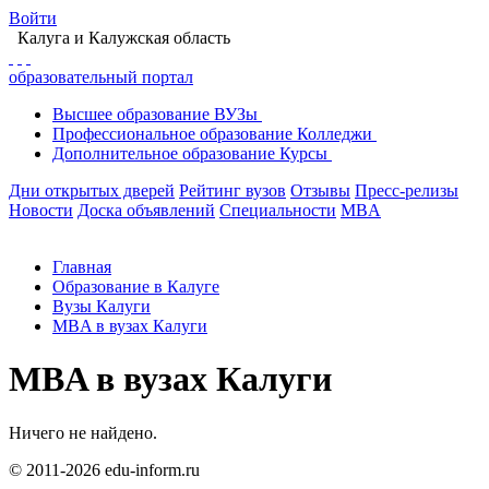
Войти
Калуга
и Калужская область
образовательный портал
Высшее
образование
ВУЗы
Профессиональное
образование
Колледжи
Дополнительное
образование
Курсы
Дни открытых дверей
Рейтинг вузов
Отзывы
Пресс-релизы
Новости
Доска объявлений
Специальности
MBA
Главная
Образование в Калуге
Вузы Калуги
MBA в вузах Калуги
MBA в вузах Калуги
Ничего не найдено.
© 2011-2026 edu-inform.ru