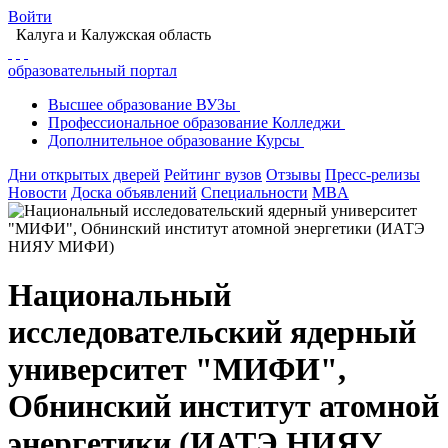
Войти
Калуга
и Калужская область
образовательный портал
Высшее
образование
ВУЗы
Профессиональное
образование
Колледжи
Дополнительное
образование
Курсы
Дни открытых дверей
Рейтинг вузов
Отзывы
Пресс-релизы
Новости
Доска объявлений
Специальности
MBA
Национальный
исследовательский ядерный
университет "МИФИ",
Обнинский институт атомной
энергетики (ИАТЭ НИЯУ