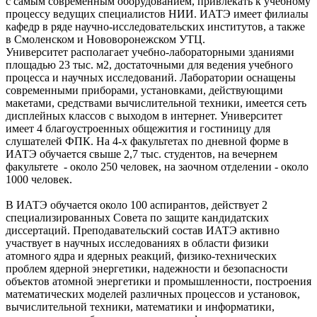
с самым современным оборудованием, привлекать к учебному
процессу ведущих специалистов НИИ. ИАТЭ имеет филиалы
кафедр в ряде научно-исследовательских институтов, а также
в Смоленском и Нововоронежском УТЦ.
Университет располагает учебно-лабораторными зданиями
площадью 23 тыс. м2, достаточными для ведения учебного
процесса и научных исследований. Лаборатории оснащены
современными приборами, установками, действующими
макетами, средствами вычислительной техники, имеется сеть
дисплейных классов с выходом в интернет. Университет
имеет 4 благоустроенных общежития и гостиницу для
слушателей ФПК. На 4-х факультетах по дневной форме в
ИАТЭ обучается свыше 2,7 тыс. студентов, на вечернем
факультете - около 250 человек, на заочном отделении - около
1000 человек.
В ИАТЭ обучается около 100 аспирантов, действует 2
специализированных Совета по защите кандидатских
диссертаций. Преподавательский состав ИАТЭ активно
участвует в научных исследованиях в области физики
атомного ядра и ядерных реакций, физико-технических
проблем ядерной энергетики, надежности и безопасности
объектов атомной энергетики и промышленности, построения
математических моделей различных процессов и установок,
вычислительной техники, математики и информатики,