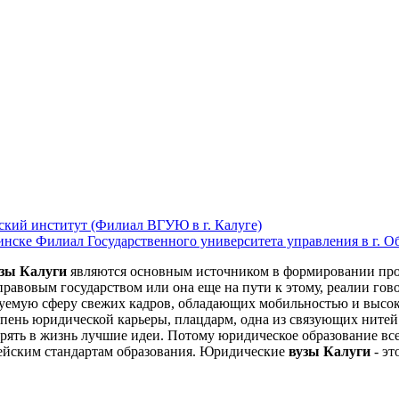
ский институт (Филиал ВГУЮ в г. Калуге)
Филиал Государственного университета управления в г. О
узы Калуги
являются основным источником в формировании про
правовым государством или она еще на пути к этому, реалии гов
емую сферу свежих кадров, обладающих мобильностью и высоко
тупень юридической карьеры, плацдарм, одна из связующих ните
орять в жизнь лучшие идеи. Потому юридическое образование вс
пейским стандартам образования. Юридические
вузы Калуги
- эт