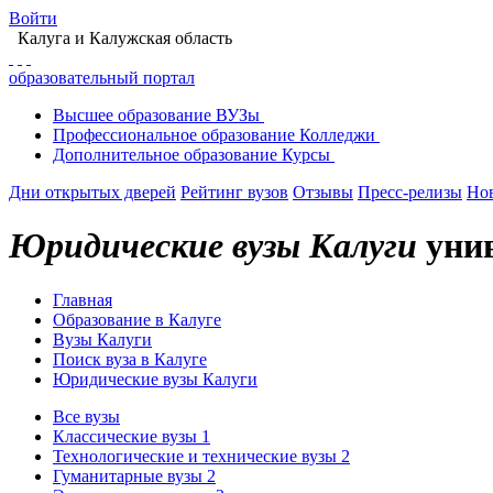
Войти
Калуга
и Калужская область
образовательный портал
Высшее
образование
ВУЗы
Профессиональное
образование
Колледжи
Дополнительное
образование
Курсы
Дни открытых дверей
Рейтинг вузов
Отзывы
Пресс-релизы
Но
Юридические вузы Калуги
унив
Главная
Образование в Калуге
Вузы Калуги
Поиск вуза в Калуге
Юридические вузы Калуги
Все вузы
Классические вузы
1
Технологические и технические вузы
2
Гуманитарные вузы
2