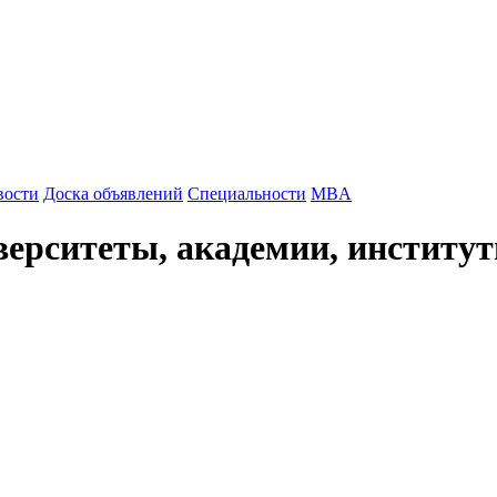
вости
Доска объявлений
Специальности
MBA
ерситеты, академии, институ