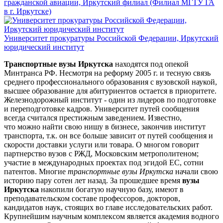
гражданской авиации, Иркутский филиал (Филиал МГТУ ГА
в г. Иркутске)
Университет прокуратуры Российской Федерации, Иркутский
юридический институт
Транспортные вузы Иркутска
находятся под опекой
Минтранса РФ. Несмотря на реформу 2005 г. и тесную связь
среднего профессионального образования с вузовской наукой,
высшее образование для абитуриентов остается в приоритете.
Железнодорожный институт - один из лидеров по подготовке
и переподготовке кадров. Университет путей сообщения
всегда считался престижным заведением. Известно,
что можно найти свою нишу в бизнесе, закончив институт
транспорта, т.к. он все больше зависит от путей сообщения и
скорости доставки услуги или товара. О многом говорит
партнерство вузов с РЖД, Московским метрополитеном;
участие в международных проектах под эгидой ЕС, сотни
патентов. Многие
транспортные вузы Иркутска
начали свою
историю пару сотен лет назад. За прошедшее время
вузы
Иркутска
накопили богатую научную базу, имеют в
преподавательском составе профессоров, докторов,
кандидатов наук, стоящих во главе исследовательских работ.
Крупнейшим научным комплексом является академия водного