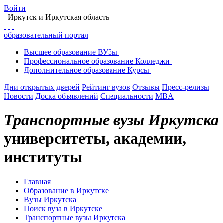
Войти
Иркутск
и Иркутская область
образовательный портал
Высшее
образование
ВУЗы
Профессиональное
образование
Колледжи
Дополнительное
образование
Курсы
Дни открытых дверей
Рейтинг вузов
Отзывы
Пресс-релизы
Новости
Доска объявлений
Специальности
MBA
Транспортные вузы Иркутска
университеты, академии,
институты
Главная
Образование в Иркутске
Вузы Иркутска
Поиск вуза в Иркутске
Транспортные вузы Иркутска