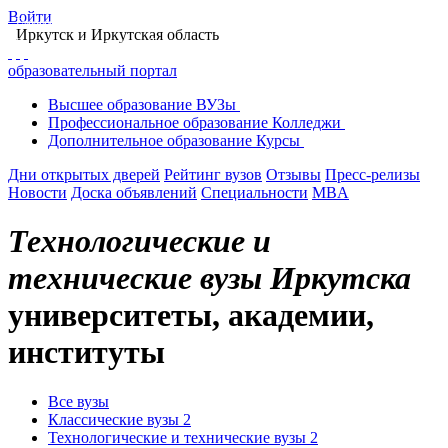
Войти
Главная
Образование в Иркутске
Вузы Иркутска
Иркутск
и Иркутская область
Поиск вуза в Иркутске
Технологические и технические вузы Иркутска
образовательный портал
Высшее
образование
ВУЗы
Профессиональное
образование
Колледжи
Дополнительное
образование
Курсы
Дни открытых дверей
Рейтинг вузов
Отзывы
Пресс-релизы
Новости
Доска объявлений
Специальности
MBA
Технологические и
технические вузы Иркутска
университеты, академии,
институты
Все вузы
Классические вузы
2
Технологические и технические вузы
2