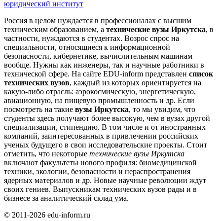
юридический институт
Россия в целом нуждается в профессионалах с высшим
техническим образованием, а
технические вузы Иркутска
, в
частности, нуждаются в студентах. Возрос спрос на
специальности, относящиеся к информационной
безопасности, кибернетике, вычислительным машинам
вообще. Нужны как инженеры, так и научные работники в
технической сфере. На сайте EDU-inform представлен
список
технических вузов
, каждый из которых ориентируется на
какую-либо отрасль: аэрокосмическую, энергетическую,
авиационную, на пищевую промышленность и др. Если
посмотреть на такие
вузы Иркутска
, то мы увидим, что
студенты здесь получают более высокую, чем в вузах другой
специализации, стипендию. В том числе и от иностранных
компаний, заинтересованных в привлечении российских
ученых будущего в свои исследовательские проекты. Стоит
отметить, что некоторые
технические вузы Иркутска
включают факультеты нового профиля: биомедицинской
техники, экологии, безопасности и нераспространения
ядерных материалов и др. Новые научные революции ждут
своих гениев. Выпускникам технических вузов рады и в
бизнесе за аналитический склад ума.
© 2011-2026 edu-inform.ru