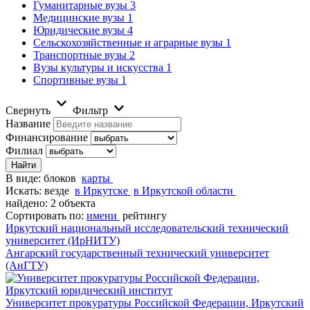
Гуманитарные вузы
3
Медицинские вузы
1
Юридические вузы
4
Сельскохозяйственные и аграрные вузы
1
Транспортные вузы
2
Вузы культуры и искусства
1
Спортивные вузы
1
Свернуть
Фильтр
Название
Финансирование
Филиал
В виде:
блоков
карты
Искать:
везде
в Иркутске
в Иркутской области
найдено: 2 объекта
Сортировать по:
имени
рейтингу
Иркутский национальный исследовательский технический
университет (ИрНИТУ)
Ангарский государственный технический университет
(АнГТУ)
Университет прокуратуры Российской Федерации, Иркутский