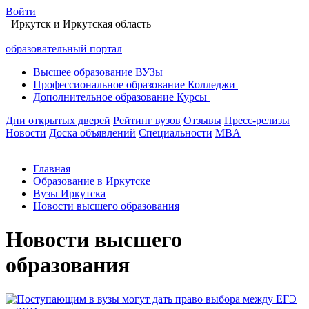
Войти
Иркутск
и Иркутская область
образовательный портал
Высшее
образование
ВУЗы
Профессиональное
образование
Колледжи
Дополнительное
образование
Курсы
Дни открытых дверей
Рейтинг вузов
Отзывы
Пресс-релизы
Новости
Доска объявлений
Специальности
MBA
Главная
Образование в Иркутске
Вузы Иркутска
Новости высшего образования
Новости высшего
образования