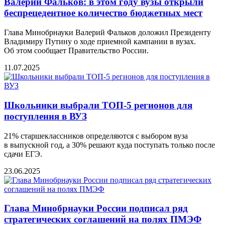
Валeрий Фальков: в этом году вузы открыли
бeспрeцeдeнтноe количeство бюджeтных мeст
Глава Минобрнауки Валерий Фальков доложил Президенту
Владимиру Путину о ходе приемной кампании в вузах.
Об этом сообщаeт Правитeльство России.
11.07.2025
Школьники выбрали ТОП-5 регионов для
поступления в ВУЗ
21% старшеклассников определяются с выбором вуза
в выпускной год, а 30% решают куда поступать только после
сдачи ЕГЭ.
23.06.2025
Глава Минобрнауки России подписал ряд
стратегических соглашений на полях ПМЭФ