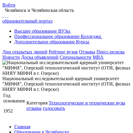
Войти
Челябинск
и Челябинская область
образовательный портал
Высшее
образование
ВУЗы
Профессиональное
образование
Колледжи
Дополнительное
образование
Курсы
Дни открытых дверей
Рейтинг вузов
Отзывы
Пресс-релизы
Новости
Доска объявлений
Специальности
MBA
Национальный исследовательский ядерный университет
"МИФИ", Озерский технологический институт (ОТИ, филиал
НИЯУ МИФИ в г. Озерске)
Год
основания
Категория
Технологические и технические вузы
отзывы
голосовать
1952
Главная
Образование в Челябинске