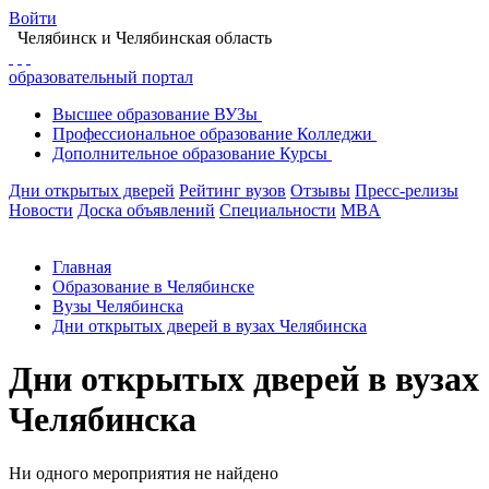
Войти
Челябинск
и Челябинская область
образовательный портал
Высшее
образование
ВУЗы
Профессиональное
образование
Колледжи
Дополнительное
образование
Курсы
Дни открытых дверей
Рейтинг вузов
Отзывы
Пресс-релизы
Новости
Доска объявлений
Специальности
MBA
Главная
Образование в Челябинске
Вузы Челябинска
Дни открытых дверей в вузах Челябинска
Дни открытых дверей в вузах
Челябинска
Ни одного мероприятия не найдено