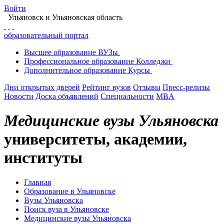
Войти
Ульяновск
и Ульяновская область
образовательный портал
Высшее
образование
ВУЗы
Профессиональное
образование
Колледжи
Дополнительное
образование
Курсы
Дни открытых дверей
Рейтинг вузов
Отзывы
Пресс-релизы
Новости
Доска объявлений
Специальности
MBA
Медицинские вузы Ульяновска
университеты, академии,
институты
Главная
Образование в Ульяновске
Вузы Ульяновска
Поиск вуза в Ульяновске
Медицинские вузы Ульяновска