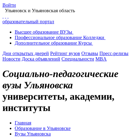
Войти
Ульяновск
и Ульяновская область
образовательный портал
Высшее
образование
ВУЗы
Профессиональное
образование
Колледжи
Дополнительное
образование
Курсы
Дни открытых дверей
Рейтинг вузов
Отзывы
Пресс-релизы
Новости
Доска объявлений
Специальности
MBA
Социально-педагогические
вузы Ульяновска
университеты, академии,
институты
Главная
Образование в Ульяновске
Вузы Ульяновска