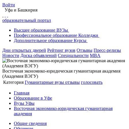
Войти
Уфа
и Башкирия
образовательный портал
Высшее
образование
ВУЗы
Профессиональное
образование
Колледжи
Дополнительное
образование
Курсы
Дни открытых дверей
Рейтинг вузов
Отзывы
Пресс-релизы
Новости
Доска объявлений
Специальности
MBA
Восточная экономико-юридическая гуманитарная академия
(Академия ВЭГУ)
Категория
Гуманитарные вузы
отзывы
голосовать
Главная
Образование в Уфе
Вузы Уфы
Восточная экономико-юридическая гуманитарная
академия
Общие сведения
Обучение