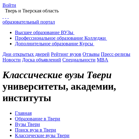
Войти
Тверь
и Тверская область
образовательный портал
Высшее
образование
ВУЗы
Профессиональное
образование
Колледжи
Дополнительное
образование
Курсы
Дни открытых дверей
Рейтинг вузов
Отзывы
Пресс-релизы
Новости
Доска объявлений
Специальности
MBA
Классические вузы Твери
университеты, академии,
институты
Главная
Образование в Твери
Вузы Твери
Поиск вуза в Твери
Классические вузы Твери