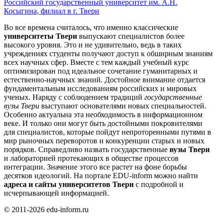
Российский государственный университет им. А.Н.
Косыгина, филиал в г. Твери
Во все времена считалось, что именно классические
университеты Твери
выпускают специалистов более
высокого уровня. Это и не удивительно, ведь в таких
учреждениях студенты получают доступ к обширным знаниям
всех научных сфер. Вместе с тем каждый учебный курс
оптимизирован под идеальное сочетание гуманитарных и
естественно-научных знаний. Достойное внимание отдается
фундаментальным исследованиям российских и мировых
ученых. Наряду с соблюдением традиций
государственные
вузы Твери
выступают основателями новых специальностей.
Особенно актуальна эта необходимость в информационном
веке. И только они могут быть достойными покровителями
для специалистов, которые пойдут непроторенными путями в
мир рыночных переворотов и конкуренции старых и новых
порядков. Справедливо назвать государственные
вузы Твери
и лабораторией протекающих в обществе процессов
интеграции. Значение этого все растет на фоне борьбы
десятков идеологий. На портале EDU-inform можно найти
адреса и сайты университетов Твери
с подробной и
исчерпывающей информацией.
© 2011-2026 edu-inform.ru