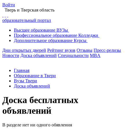
Войти
Тверь
и Тверская область
образовательный портал
Высшее
образование
ВУЗы
Профессиональное
образование
Колледжи
Дополнительное
образование
Курсы
Дни открытых дверей
Рейтинг вузов
Отзывы
Пресс-релизы
Новости
Доска объявлений
Специальности
MBA
Главная
Образование в Твери
Вузы Твери
Доска объявлений
Доска бесплатных
объявлений
В разделе нет ни одного обявления