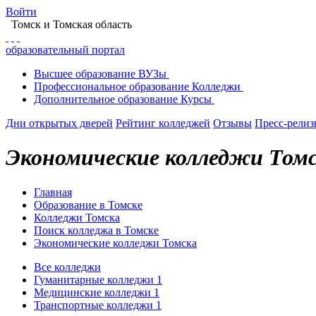
Войти
Томск
и Томская область
образовательный портал
Высшее
образование
ВУЗы
Профессиональное
образование
Колледжи
Дополнительное
образование
Курсы
Дни открытых дверей
Рейтинг колледжей
Отзывы
Пресс-рели
Экономические колледжи Том
Главная
Образование в Томске
Колледжи Томска
Поиск колледжа в Томске
Экономические колледжи Томска
Все колледжи
Гуманитарные колледжи
1
Медицинские колледжи
1
Транспортные колледжи
1