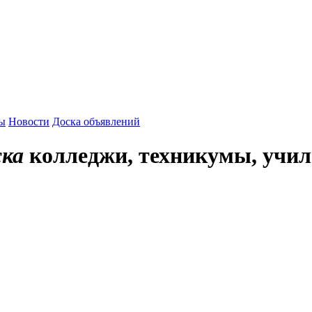
зы
Новости
Доска объявлений
ска
колледжи, техникумы, учи