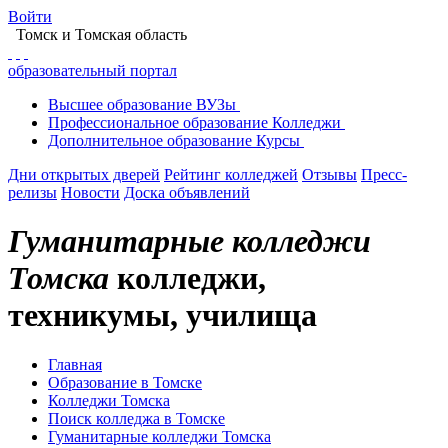
Войти
Томск
и Томская область
образовательный портал
Высшее
образование
ВУЗы
Профессиональное
образование
Колледжи
Дополнительное
образование
Курсы
Дни открытых дверей
Рейтинг колледжей
Отзывы
Пресс-
релизы
Новости
Доска объявлений
Гуманитарные колледжи
Томска
колледжи,
техникумы, училища
Главная
Образование в Томске
Колледжи Томска
Поиск колледжа в Томске
Гуманитарные колледжи Томска