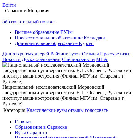
Войти
Саранск
и Мордовия
образовательный портал
Высшее
образование
ВУЗы
Профессиональное
образование
Колледжи
Дополнительное
образование
Курсы
Дни открытых дверей
Рейтинг вузов
Отзывы
Пресс-релизы
Новости
Доска объявлений
Специальности
MBA
Национальный исследовательский Мордовский
государственный университет им. Н.П. Огарёва, Рузаевский
институт машиностроения (Филиал МГУ им. Огарёва в г.
Рузаевке)
Категория
Классические вузы
отзывы
голосовать
Главная
Образование в Саранске
Вузы Саранска