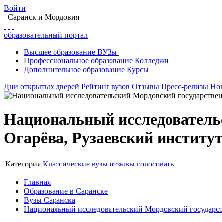
Войти
Саранск
и Мордовия
образовательный портал
Высшее
образование
ВУЗы
Профессиональное
образование
Колледжи
Дополнительное
образование
Курсы
Дни открытых дверей
Рейтинг вузов
Отзывы
Пресс-релизы
Но
Национальный исследовательс
Огарёва, Рузаевский институ
Категория
Классические вузы
отзывы
голосовать
Главная
Образование в Саранске
Вузы Саранска
Национальный исследовательский Мордовский государст