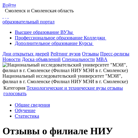
Войти
Главная
Образование в Смоленске
Вузы Смоленска
Смоленск
и Смоленская область
Национальный исследовательский университет "МЭИ", филиал в г. Смоленске
Отзывы
образовательный портал
Высшее
образование
ВУЗы
Профессиональное
образование
Колледжи
Дополнительное
образование
Курсы
Дни открытых дверей
Рейтинг вузов
Отзывы
Пресс-релизы
Новости
Доска объявлений
Специальности
MBA
Национальный исследовательский университет "МЭИ",
филиал в г. Смоленске (Филиал НИУ МЭИ в г. Смоленске)
Категория
Технологические и технические вузы
отзывы
голосовать
Общие сведения
Обучение
Статистика
Отзывы о филиале НИУ