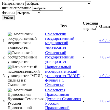
Направление
Финансирование
Филиал
Средняя
Вуз
Отзы
*
оценка
Смоленский
государственный
1
-
+ 0 / -
медицинский
университет
Смоленский
2
государственный
-
+ 0 / -
университет
Национальный
исследовательский
3
университет "МЭИ",
-
+ 0 / -
филиал в г.
Смоленске
Смоленская
Православная
Духовная Семинария
4
-
+ 0 / -
Русской
Православной