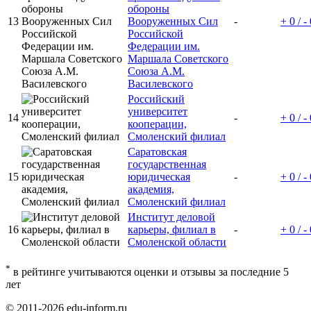
обороны
13
Вооруженных Сил
-
+ 0 / -
Российской
Федерации им.
Маршала Советского
Союза А.М.
Василевского
Российский
университет
14
-
+ 0 / -
кооперации,
Смоленский филиал
Саратовская
государственная
15
юридическая
-
+ 0 / -
академия,
Смоленский филиал
Институт деловой
16
карьеры, филиал в
-
+ 0 / -
Смоленской области
*
в рейтинге учитываются оценки и отзывы за последние 5
лет
© 2011-2026 edu-inform.ru