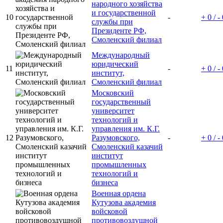
народного хозяйства
и государственной
10
-
+ 0 / -
службы при
Президенте РФ,
Смоленский филиал
Международный
юридический
11
-
+ 0 / -
институт,
Смоленский филиал
Московский
государственный
университет
технологий и
управления им. К.Г.
12
Разумовского,
-
+ 0 / -
Смоленский казачий
институт
промышленных
технологий и
бизнеса
Военная ордена
Кутузова академия
войсковой
противовоздушной