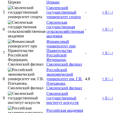
Церкви
Смоленский
5
государственный
-
+ 0 / -
университет спорта
Смоленская
государственная
6
-
+ 0 / -
сельскохозяйственная
академия
Финансовый
университет при
Правительстве
7
-
+ 0 / -
Российской
Федерации,
Смоленский филиал
Российский
экономический
8
университет им. Г.В.
4.8
+ 0 / -
Плеханова,
Смоленский филиал
Смоленский
9
государственный
-
+ 0 / -
институт искусств
Российская академия