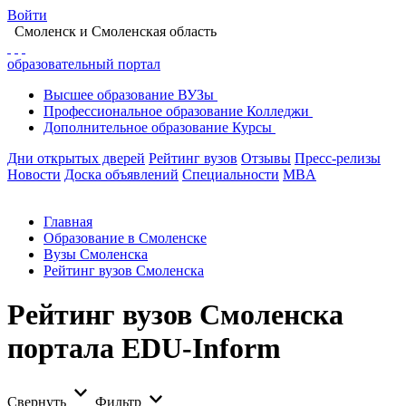
Войти
Смоленск
и Смоленская область
образовательный портал
Высшее
образование
ВУЗы
Профессиональное
образование
Колледжи
Дополнительное
образование
Курсы
Дни открытых дверей
Рейтинг вузов
Отзывы
Пресс-релизы
Новости
Доска объявлений
Специальности
MBA
Главная
Образование в Смоленске
Вузы Смоленска
Рейтинг вузов Смоленска
Рейтинг вузов Смоленска
портала EDU-Inform
Свернуть
Фильтр